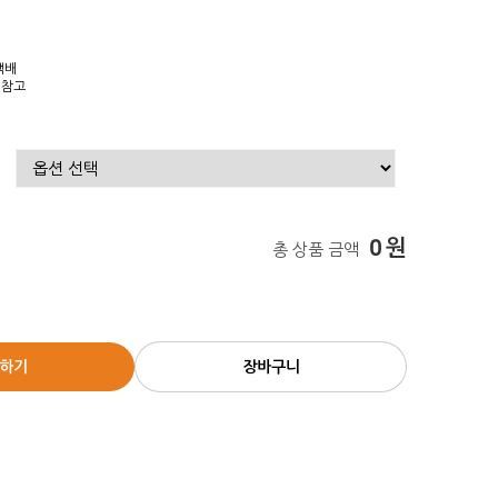
택배
 참고
0
원
총 상품 금액
하기
장바구니