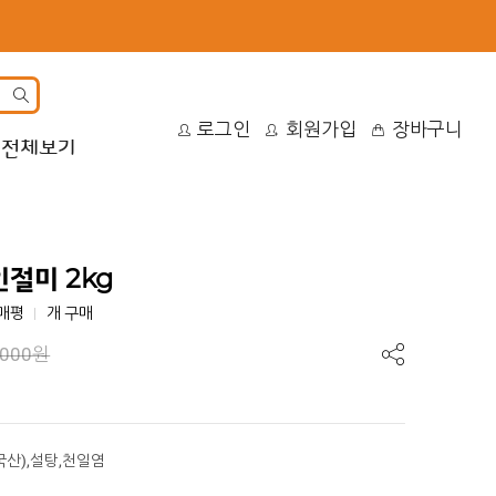
site
로그인
회원가입
장바구니
search
전체보기
인절미 2kg
구매평
개 구매
,000원
국산),설탕,천일염