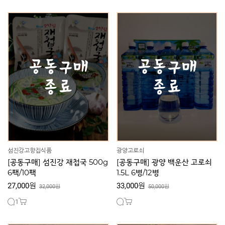
섬진강고향집식품
광양고로쇠
[공동구매] 섬진강 재첩국 500g
[공동구매] 광양 백운산 고로쇠
6팩/10팩
1.5L 6병/12병
27,000원
33,000원
32,000원
50,000원
1