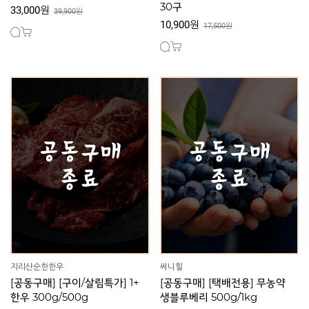
30구
33,000원
39,900원
10,900원
17,500원
지리산순한한우
써니힐
[공동구매] [구이/살림특가] 1+
[공동구매] [택배전용] 무농약
한우 300g/500g
생블루베리 500g/1kg