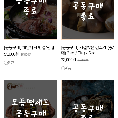
[공동구매] 해남낙지 반접/한접
[공동구매] 제철맞은 참소라 (중/
대) 2kg / 3kg / 5kg
55,000원
65,000원
23,000원
35,000원
5
4