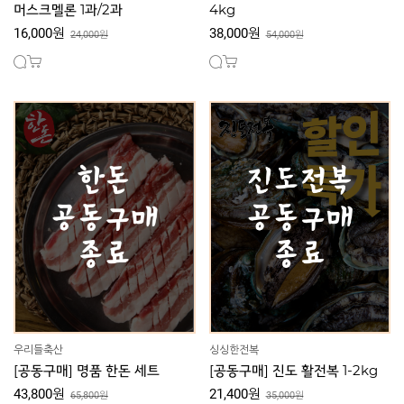
머스크멜론 1과/2과
4kg
16,000원
38,000원
24,000원
54,000원
우리들축산
싱싱한전복
[공동구매] 명품 한돈 세트
[공동구매] 진도 활전복 1-2kg
43,800원
21,400원
65,800원
35,000원