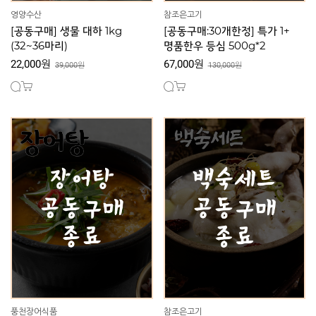
영양수산
참조은고기
[공동구매] 생물 대하 1kg
[공동구매:30개한정] 특가 1+
(32~36마리)
명품한우 등심 500g*2
22,000원
67,000원
39,000원
130,000원
풍천장어식품
참조은고기