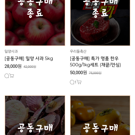
밀양사과
우리들축산
[공동구매] 밀양 사과 5kg
[공동구매] 특가 명품 한우
500g/1kg세트 (채끝/안심)
28,000원
42,000원
50,000원
75,000원
1