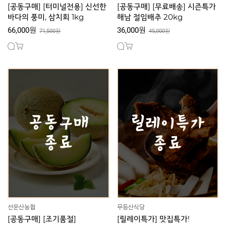
[공동구매] [터미널전용] 신선한
[공동구매] [무료배송] 시즌특가
바다의 풍미, 삼치회 1kg
해남 절임배추 20kg
66,000원
36,000원
71,500원
45,000원
선운산농협
무등산식당
[공동구매] [조기품절]
[릴레이특가] 맛집특가!