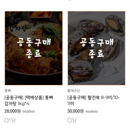
통뼈
황제수산
[공동구매] [택배상품] 통뼈
[공동구매] 활전복 8-9미/10-
감자탕 1kg*4
11미
28,000원
30,000원
54,000원
43,000원
1