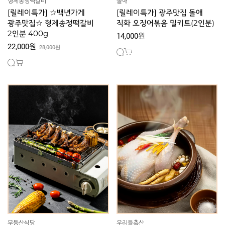
형제송정떡갈비
돌애
[릴레이특가] ☆백년가게
[릴레이특가] 광주맛집 돌애
광주맛집☆ 형제송정떡갈비
직화 오징어볶음 밀키트(2인분)
2인분 400g
14,000원
22,000원
28,000원
무등산식당
우리들축산