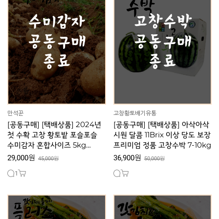
만석꾼
고창황토배기유통
[공동구매] [택배상품] 2024년
[공동구매] [택배상품] 아삭아삭
첫 수확 고창 황토밭 포슬포슬
시원 달콤 11Brix 이상 당도 보장
수미감자 혼합사이즈 5kg
프리미엄 정품 고창수박 7-10kg
[30세트 한정판매]
29,000원
36,900원
45,000원
50,000원
1