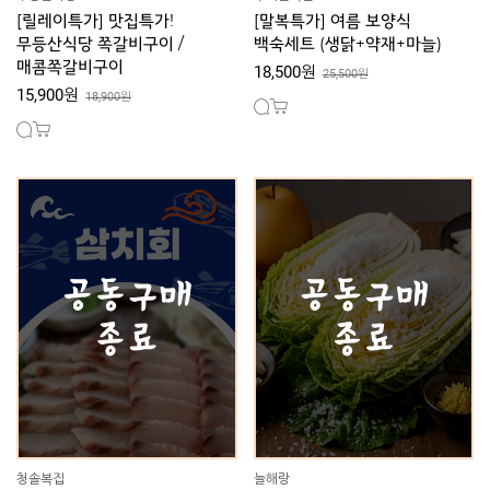
[릴레이특가] 맛집특가!
[말복특가] 여름 보양식
무등산식당 쪽갈비구이 /
백숙세트 (생닭+약재+마늘)
매콤쪽갈비구이
18,500원
25,500원
15,900원
18,900원
청솔복집
늘해랑