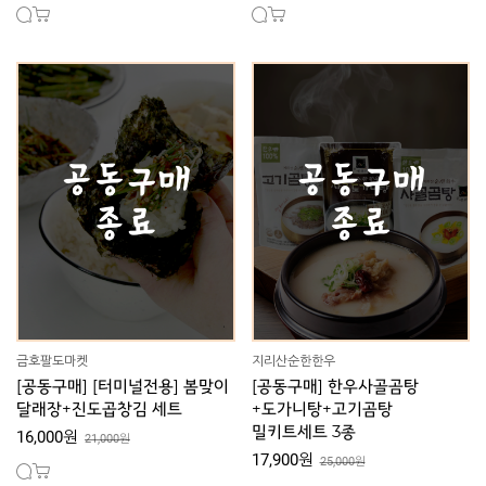
금호팔도마켓
지리산순한한우
[공동구매] [터미널전용] 봄맞이
[공동구매] 한우사골곰탕
달래장+진도곱창김 세트
+도가니탕+고기곰탕
밀키트세트 3종
16,000원
21,000원
17,900원
25,000원