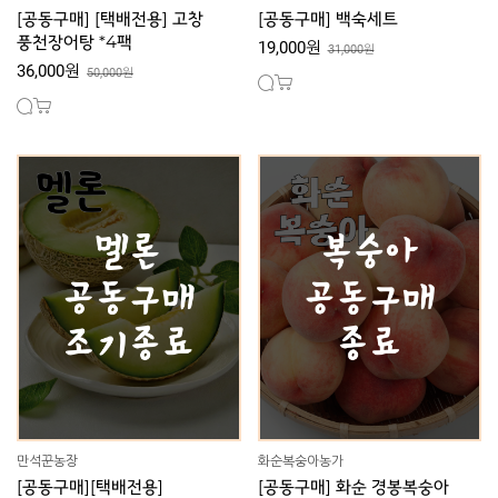
[공동구매] [택배전용] 고창
[공동구매] 백숙세트
풍천장어탕 *4팩
19,000원
31,000원
36,000원
50,000원
만석꾼농장
화순복숭아농가
[공동구매][택배전용]
[공동구매] 화순 경봉복숭아