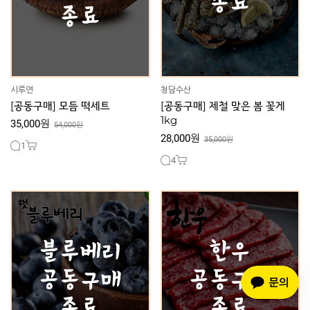
시루연
청담수산
[공동구매] 모듬 떡세트
[공동구매] 제철 맞은 봄 꽃게
1kg
35,000원
54,000원
28,000원
35,000원
1
4