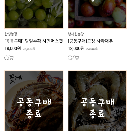
함평농장
행복한농장
[공동구매] 당일수확 샤인머스켓
[공동구매]고창 사과대추
18,000원
18,000원
23,000원
23,000원
2