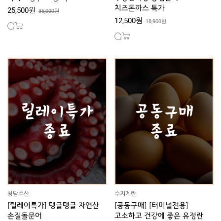
치즈돈까스 특가
25,500원
35,000원
12,500원
18,900원
청담수산
수지계란
[릴레이특가] 탱글탱글 자연산
[공동구매] [터미널전용]
손질돌문어
고소하고 건강에 좋은 유정란