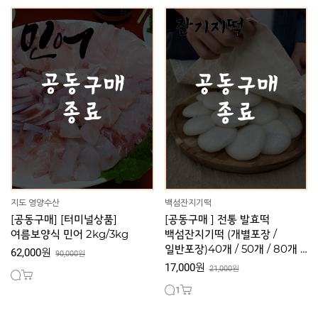
지도 영양수산
백섬잔지기떡
[공동구매] [터미널상품]
[공동구매 ] 전통 발효떡
여름보양식 민어 2kg/3kg
백섬잔지기떡 (개별포장 /
일반포장)40개 / 50개 / 80개 /
62,000원
90,000원
100개
17,000원
21,000원
1