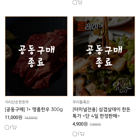
지리산순한한우
우리들축산
[공동구매] 1+ 명품한우 300g
[터미널전용] 삼겹살데이 한돈
특가 <단 4일 한정판매>
11,000원
18,500원
4,900원
7,000원
1
1