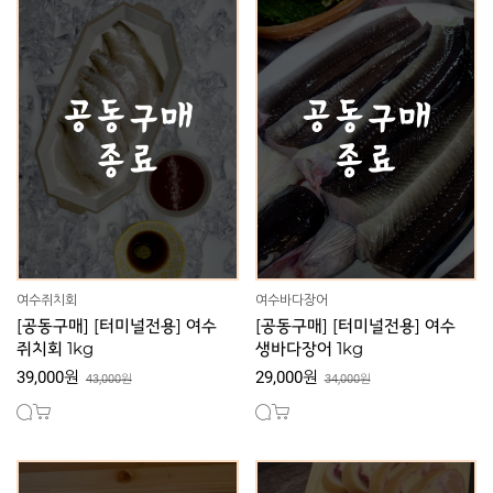
여수쥐치회
여수바다장어
[공동구매] [터미널전용] 여수
[공동구매] [터미널전용] 여수
쥐치회 1kg
생바다장어 1kg
39,000원
29,000원
43,000원
34,000원