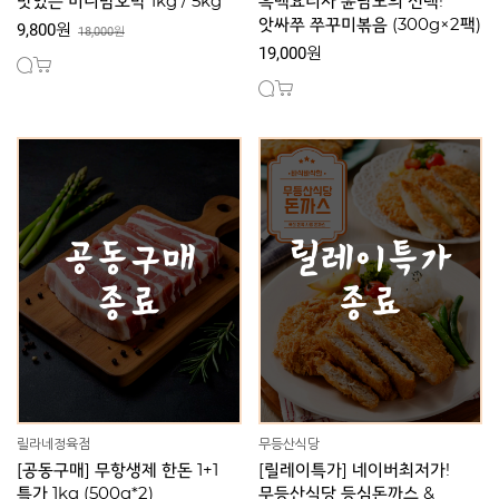
맛있는 미니밤호박 1kg / 5kg
흑백요리사 윤남노의 선택!
앗싸쭈 쭈꾸미볶음 (300g×2팩)
9,800원
18,000원
19,000원
릴라네정육점
무등산식당
[공동구매] 무항생제 한돈 1+1
[릴레이특가] 네이버최저가!
특가 1kg (500g*2)
무등산식당 등심돈까스 &