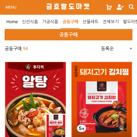
s
금호팔도마켓
로
MENU
s
그
인
Home
신선식품
가공식품
공동구매
선물세트
전체보기
팔도마
위
젯
공동구매
문
구
공동구매
94