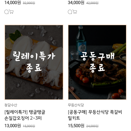
14,000원
34,000원
32,000원
42,000원
청담수산
무등산식당
[릴레이특가] 탱글탱글
[공동구매] 무등산식당 쪽갈비
손질갑오징어 2~3미
밀키트
13,000원
15,500원
15,000원
24,000원