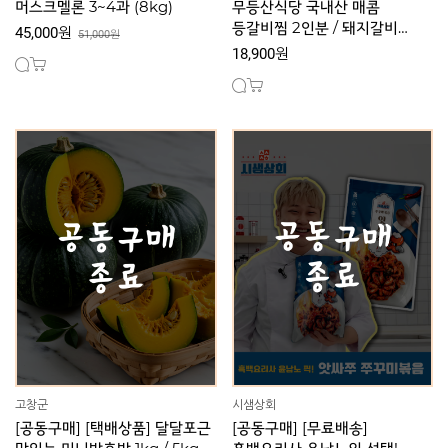
머스크멜론 3~4과 (8kg)
무등산식당 국내산 매콤
등갈비찜 2인분 / 돼지갈비
45,000원
51,000원
김치찜 2인분
18,900원
고창군
시샘상회
[공동구매] [택배상품] 달달포근
[공동구매] [무료배송]