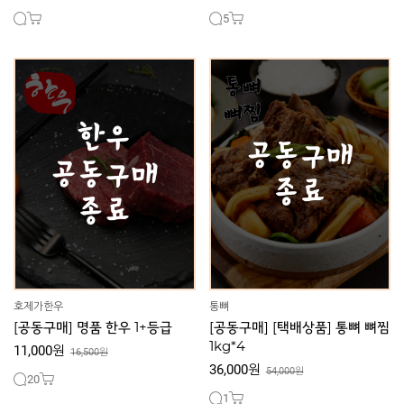
5
호제가한우
통뼈
[공동구매] 명품 한우 1+등급
[공동구매] [택배상품] 통뼈 뼈찜
1kg*4
11,000원
16,500원
36,000원
54,000원
20
1