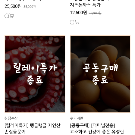
치즈돈까스 특가
25,500원
35,000원
12,500원
18,900원
청담수산
수지계란
[릴레이특가] 탱글탱글 자연산
[공동구매] [터미널전용]
손질돌문어
고소하고 건강에 좋은 유정란