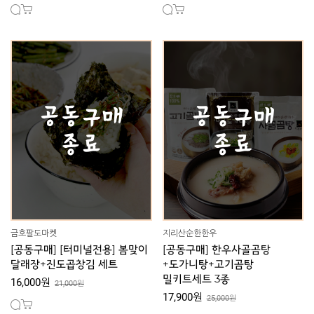
금호팔도마켓
지리산순한한우
[공동구매] [터미널전용] 봄맞이
[공동구매] 한우사골곰탕
달래장+진도곱창김 세트
+도가니탕+고기곰탕
밀키트세트 3종
16,000원
21,000원
17,900원
25,000원