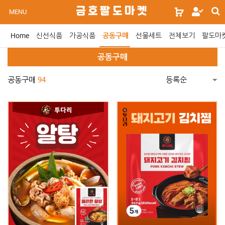
s
금호팔도마켓
로
MENU
s
그
인
Home
신선식품
가공식품
공동구매
선물세트
전체보기
팔도마
위
젯
공동구매
문
구
공동구매
94