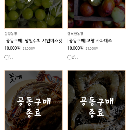
함평농장
행복한농장
[공동구매] 당일수확 샤인머스켓
[공동구매]고창 사과대추
18,000원
18,000원
23,000원
23,000원
2