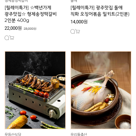
형제송정떡갈비
돌애
[릴레이특가] ☆백년가게
[릴레이특가] 광주맛집 돌애
광주맛집☆ 형제송정떡갈비
직화 오징어볶음 밀키트(2인분)
2인분 400g
14,000원
22,000원
28,000원
무등산식당
우리들축산