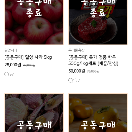
밀양사과
우리들축산
[공동구매] 밀양 사과 5kg
[공동구매] 특가 명품 한우
500g/1kg세트 (채끝/안심)
28,000원
42,000원
50,000원
75,000원
1