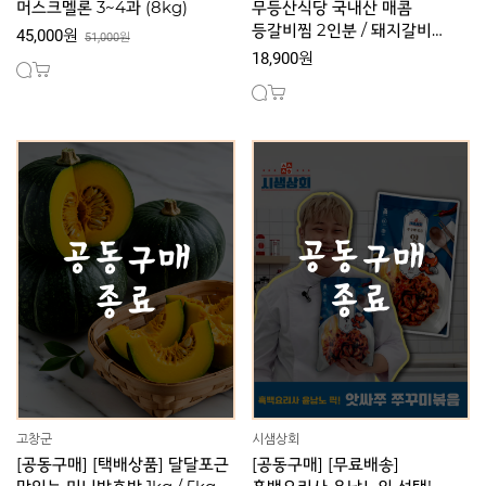
머스크멜론 3~4과 (8kg)
무등산식당 국내산 매콤
등갈비찜 2인분 / 돼지갈비
45,000원
51,000원
김치찜 2인분
18,900원
고창군
시샘상회
[공동구매] [택배상품] 달달포근
[공동구매] [무료배송]