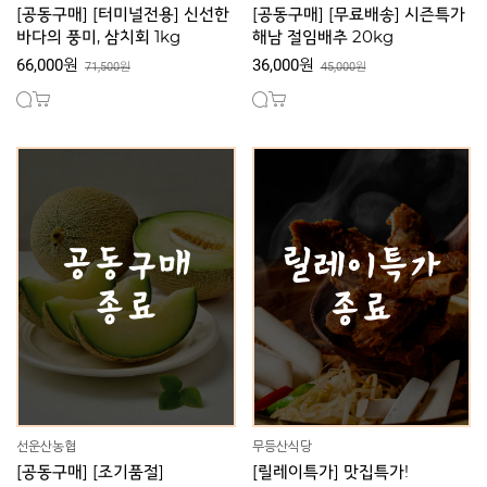
[공동구매] [터미널전용] 신선한
[공동구매] [무료배송] 시즌특가
바다의 풍미, 삼치회 1kg
해남 절임배추 20kg
66,000원
36,000원
71,500원
45,000원
선운산농협
무등산식당
[공동구매] [조기품절]
[릴레이특가] 맛집특가!