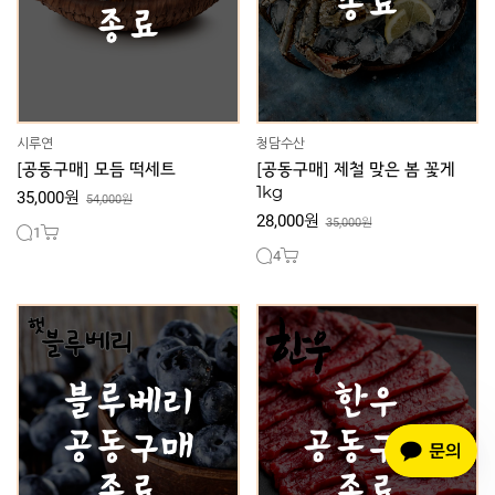
시루연
청담수산
[공동구매] 모듬 떡세트
[공동구매] 제철 맞은 봄 꽃게
1kg
35,000원
54,000원
28,000원
35,000원
1
4