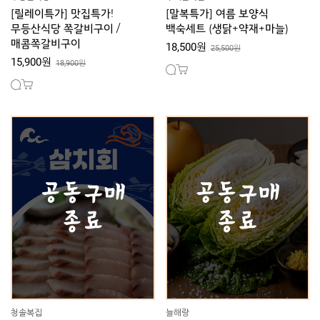
[릴레이특가] 맛집특가!
[말복특가] 여름 보양식
무등산식당 쪽갈비구이 /
백숙세트 (생닭+약재+마늘)
매콤쪽갈비구이
18,500원
25,500원
15,900원
18,900원
청솔복집
늘해랑