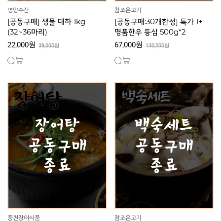
영양수산
참조은고기
[공동구매] 생물 대하 1kg
[공동구매:30개한정] 특가 1+
(32~36마리)
명품한우 등심 500g*2
22,000원
67,000원
39,000원
130,000원
풍천장어식품
참조은고기