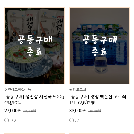
섬진강고향집식품
광양고로쇠
[공동구매] 섬진강 재첩국 500g
[공동구매] 광양 백운산 고로쇠
6팩/10팩
1.5L 6병/12병
27,000원
33,000원
32,000원
50,000원
1