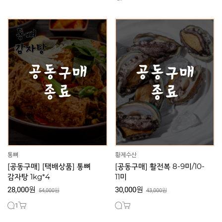
통뼈
황제수산
[공동구매] [택배상품] 통뼈
[공동구매] 활전복 8-9미/10-
감자탕 1kg*4
11미
28,000원
30,000원
54,000원
43,000원
1