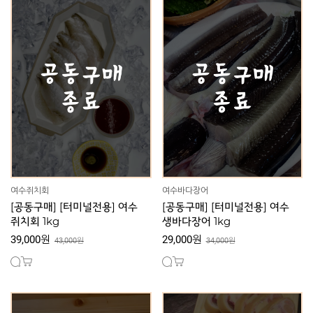
여수쥐치회
여수바다장어
[공동구매] [터미널전용] 여수
[공동구매] [터미널전용] 여수
쥐치회 1kg
생바다장어 1kg
39,000원
29,000원
43,000원
34,000원