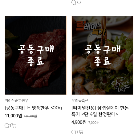
지리산순한한우
우리들축산
[공동구매] 1+ 명품한우 300g
[터미널전용] 삼겹살데이 한돈
특가 <단 4일 한정판매>
11,000원
18,500원
4,900원
7,000원
1
1