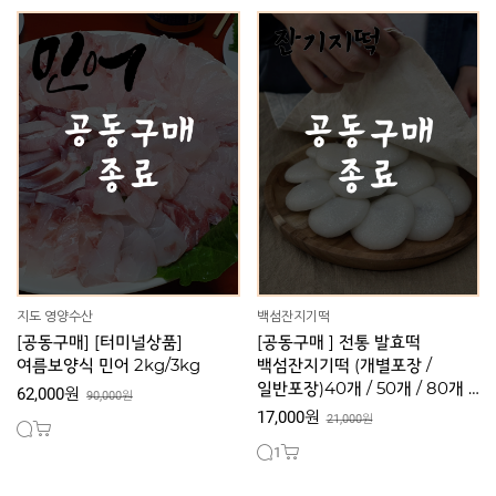
지도 영양수산
백섬잔지기떡
[공동구매] [터미널상품]
[공동구매 ] 전통 발효떡
여름보양식 민어 2kg/3kg
백섬잔지기떡 (개별포장 /
일반포장)40개 / 50개 / 80개 /
62,000원
90,000원
100개
17,000원
21,000원
1