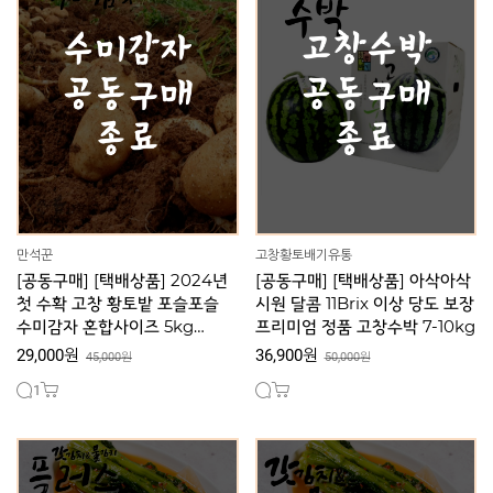
만석꾼
고창황토배기유통
[공동구매] [택배상품] 2024년
[공동구매] [택배상품] 아삭아삭
첫 수확 고창 황토밭 포슬포슬
시원 달콤 11Brix 이상 당도 보장
수미감자 혼합사이즈 5kg
프리미엄 정품 고창수박 7-10kg
[30세트 한정판매]
29,000원
36,900원
45,000원
50,000원
1