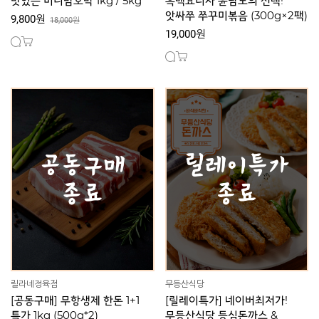
맛있는 미니밤호박 1kg / 5kg
흑백요리사 윤남노의 선택!
앗싸쭈 쭈꾸미볶음 (300g×2팩)
9,800원
18,000원
19,000원
릴라네정육점
무등산식당
[공동구매] 무항생제 한돈 1+1
[릴레이특가] 네이버최저가!
특가 1kg (500g*2)
무등산식당 등심돈까스 &