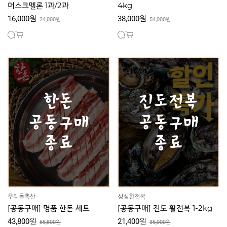
머스크멜론 1과/2과
4kg
16,000원
38,000원
24,000원
54,000원
우리들축산
싱싱한전복
[공동구매] 명품 한돈 세트
[공동구매] 진도 활전복 1-2kg
43,800원
21,400원
65,800원
35,000원