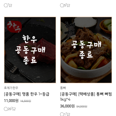
5
호제가한우
통뼈
[공동구매] 명품 한우 1+등급
[공동구매] [택배상품] 통뼈 뼈찜
1kg*4
11,000원
16,500원
36,000원
54,000원
20
1