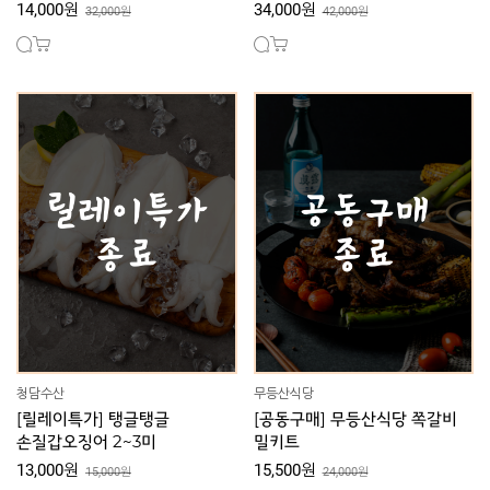
14,000원
34,000원
32,000원
42,000원
청담수산
무등산식당
[릴레이특가] 탱글탱글
[공동구매] 무등산식당 쪽갈비
손질갑오징어 2~3미
밀키트
13,000원
15,500원
15,000원
24,000원