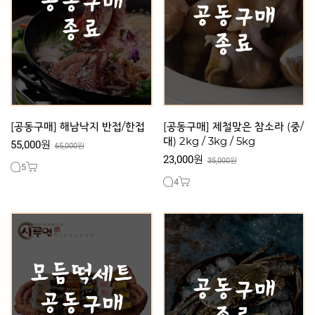
[공동구매] 해남낙지 반접/한접
[공동구매] 제철맞은 참소라 (중/
대) 2kg / 3kg / 5kg
55,000원
65,000원
23,000원
35,000원
5
4