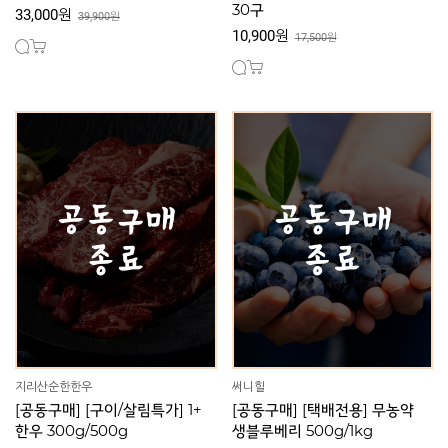
30구
33,000원
39,900원
10,900원
17,500원
지리산순한한우
써니힐
[공동구매] [구이/살림특가] 1+
[공동구매] [택배전용] 무농약
한우 300g/500g
생블루베리 500g/1kg