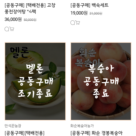
[공동구매] [택배전용] 고창
[공동구매] 백숙세트
풍천장어탕 *4팩
19,000원
31,000원
36,000원
50,000원
만석꾼농장
화순복숭아농가
[공동구매][택배전용]
[공동구매] 화순 경봉복숭아