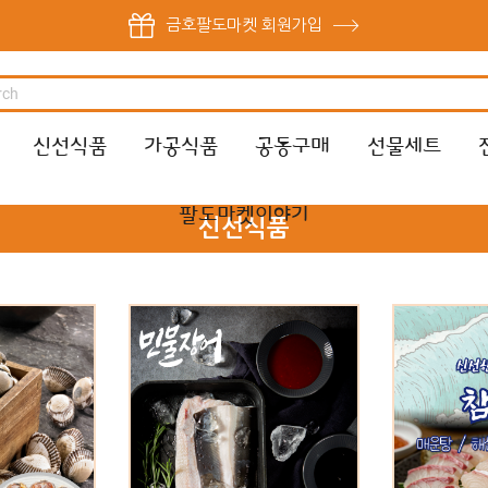
금호팔도마켓 회원가입
신선식품
가공식품
공동구매
선물세트
팔도마켓이야기
신선식품
국내산 자포니카 손질 민물장어
[터미널전용]
새꼬막 3kg~
1kg (손질후 600g) / 무료배송
참
8,000원
32,000원
35,0
47,000원