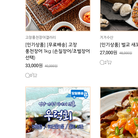
고창풍천장어갤러리
거거수산
[인기상품] [무료배송] 고창
[인기상품] 벌교 새꼬
풍천장어 1kg (손질장어/초벌장어
27,000원
48,000원
선택)
2
33,000원
40,000원
0
양념꽃게장 1kg, 간
[터미널전용] 바다의 신선함이
간장돌게장 2kg, 
가득한 우럭회 1kg
돌게장+김치세트
35,000원
42,000원
35,000원
+김치세