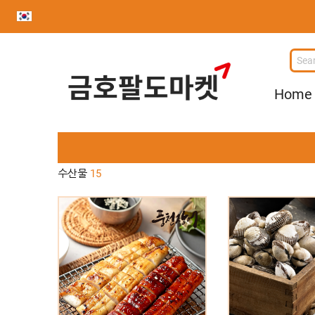
사
이
Home
트
로
고
수산물
15
[인기상품] [무료배송] 고창
풍천장어 1kg (손질장어/초벌장어
[인기상품] 벌교 
선택)
27,000원
4
33,000원
40,000원