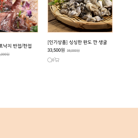
[인기상품] 싱싱한 완도 깐 생굴
목포낙지 반접/한접
33,500원
38,000원
0,000원
0