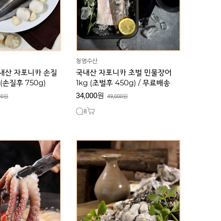
청명수산
국내산 자포니카 손질
국내산 자포니카 초벌 민물장어
(손질후 750g)
1kg (초벌후 450g) / 무료배송
34,000원
00원
49,000원
8
 목포낙지 반접/한접
[인기상품] 싱싱한 완도 깐 생굴
00원
33,500원
110,000원
38,000원