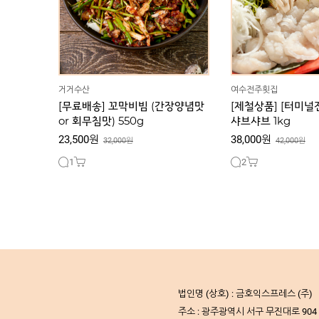
거거수산
여수전주횟집
[무료배송] 꼬막비빔 (간장양념맛
[제철상품] [터미널전
or 회무침맛) 550g
샤브샤브 1kg
23,500원
38,000원
32,000원
42,000원
1
2
법인명 (상호) : 금호익스프레스 (주) /
주소 : 광주광역시 서구 무진대로 90