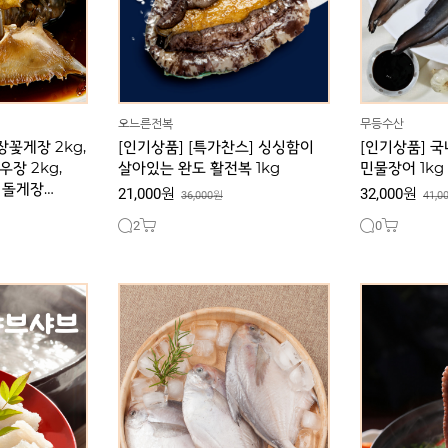
5,000원
오느른전복
무등수산
장꽃게장 2kg,
[인기상품] [특가찬스] 싱싱함이
[인기상품] 
우장 2kg,
살아있는 완도 활전복 1kg
민물장어 1kg 
 돌게장
21,000원
32,000원
36,000원
41,0
2
0
용] 하모 회 /
[인기상품] [무료배송] 국내
[인기상품]
1kg
청정해역에서 어획한 자연산 병어
100,0
85,000원
2,000원