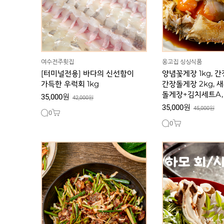
4
여수전주횟집
옹고집 싱싱식품
[터미널전용] 바다의 신선함이
양념꽃게장 1kg, 간
가득한 우럭회 1kg
간장돌게장 2kg, 새
돌게장+김치세트A,
35,000원
42,000원
+김치세트B
35,000원
45,000원
0
0
[무료배송] 꼬막비빔 (간장양념맛
[제철상품] [터미널전
or 회무침맛) 550g
샤브샤브 
23,500원
38,000원
32,000원
4