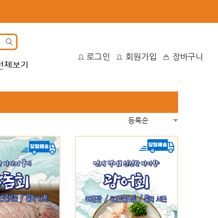
site
로그인
회원가입
장바구니
search
전체보기
 신선한 바다의 풍미,
[터미널전용] 쫄깃한 광어회 1kg
돔회 1kg
40,000원
49,000원
00원
40,000원