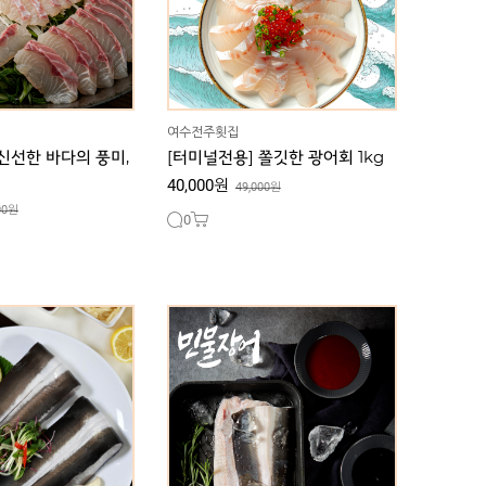
여수전주횟집
신선한 바다의 풍미,
[터미널전용] 쫄깃한 광어회 1kg
40,000원
49,000원
00원
0
국내산 자포니카 손질
국내산 자포니카 초벌 민물장어
g (손질후 750g)
1kg (초벌후 450g) / 무료배송
00원
34,000원
41,000원
49,000원