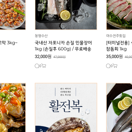
청명수산
여수전주횟집
막 3kg~
국내산 자포니카 손질 민물장어
[터미널전용] 
1kg (손질후 600g) / 무료배송
참돔회 1kg
32,000원
35,000원
47,000원
40,0
0
0
장꽃게장 2kg,
[인기상품] [특가찬스] 싱싱함이
[인기상품] 
새우장 2kg,
살아있는 완도 활전복 1kg
민물장어 1k
A, 돌게장
21,000원
32,0
36,000원
트B