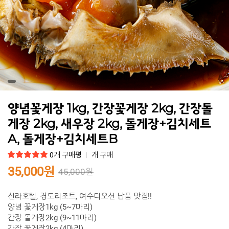
양념꽃게장 1kg, 간장꽃게장 2kg, 간장돌
게장 2kg, 새우장 2kg, 돌게장+김치세트
A, 돌게장+김치세트B
0개 구매평
개 구매
35,000원
45,000원
신라호텔, 경도리조트, 여수디오션 납품 맛집!!
양념 꽃게장1kg (5~7마리)
간장 돌게장2kg (9~11마리)
간장 꽃게장2kg (4마리)