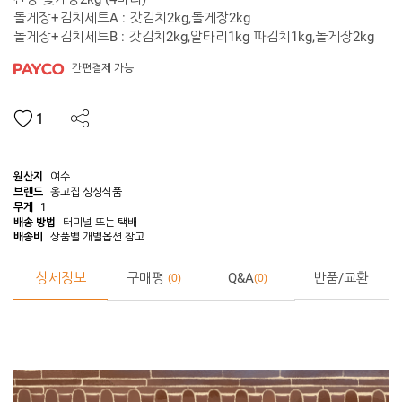
돌게장+김치세트A : 갓김치2kg,돌게장2kg
돌게장+김치세트B : 갓김치2kg,알타리1kg 파김치1kg,돌게장2kg
간편결제 가능
1
원산지
여수
브랜드
옹고집 싱싱식품
무게
1
배송 방법
터미널 또는 택배
배송비
상품별 개별옵션 참고
상세정보
구매평
Q&A
반품/교환
0
0