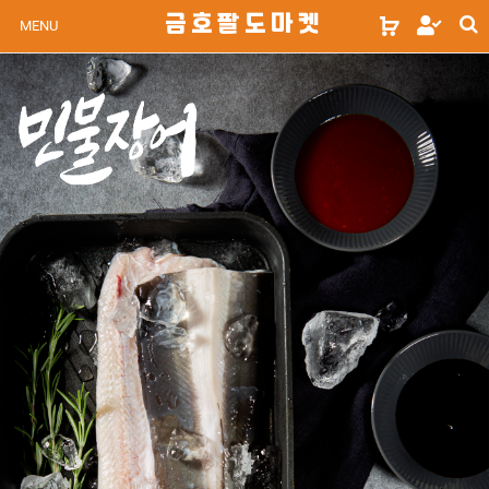
s
금호팔도마켓
로
MENU
s
그
인
위
젯
문
구