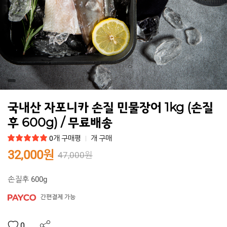
국내산 자포니카 손질 민물장어 1kg (손질
후 600g) / 무료배송
0개 구매평
개 구매
32,000원
47,000원
손질후 600g
간편결제 가능
0