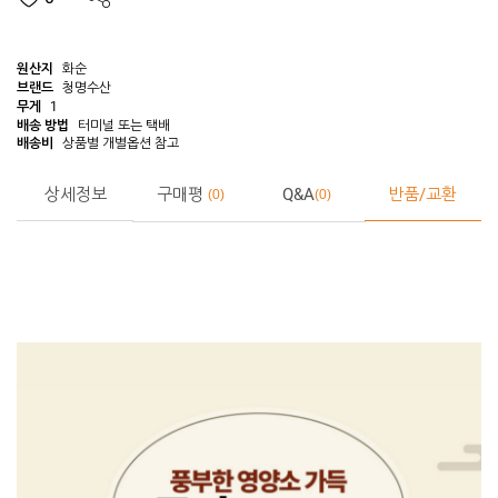
원산지
화순
브랜드
청명수산
무게
1
배송 방법
터미널 또는 택배
배송비
상품별 개별옵션 참고
상세정보
구매평
Q&A
반품/교환
0
0